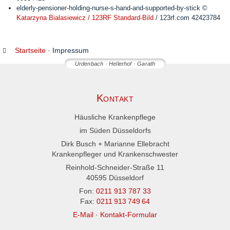
elderly-pensioner-holding-nurse-s-hand-and-supported-by-stick ©
Katarzyna Bialasiewicz / 123RF Standard-Bild
/ 123rf.com 42423784
Startseite
·
Impressum
Urdenbach · Hellerhof · Garath
Kontakt
Häusliche Krankenpflege
im Süden Düsseldorfs
Dirk Busch + Marianne Ellebracht
Krankenpfleger und Krankenschwester
Reinhold-Schneider-Straße 11
40595 Düsseldorf
Fon:
0211 913 787 33
Fax:
0211 913 749 64
E-Mail
·
Kontakt-Formular