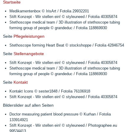
Startseite
Medikamentenbox © IrisArt / Fotolia 29932201
Stift Konzept - Wir stellen ein! © styleuneed / Fotolia 40305874
Stethoscope medical team / 3D illustration of stethoscope tubing
forming group of people © grandeduc / Fotolia 118869930
Seite
Pflegeleistungen
Stethoscope forming Heart Beat © stockshoppe / Fotolia 42846754
Seite
Stellenangebote
Stift Konzept - Wir stellen ein! © styleuneed / Fotolia 40305874
Stethoscope medical team / 3D illustration of stethoscope tubing
forming group of people © grandeduc / Fotolia 118869930
Seite
Kontakt
Kontakt Icons © sester1848 / Fotolia 76106918
Stift Konzept - Wir stellen ein! © styleuneed / Fotolia 40305874
Bilderslider auf allen Seiten
Doctor measuring patient blood pressure © Kurhan / Fotolia
133914921
Stift Konzept - Wir stellen ein! © styleuneed / Photographee.eu
99534413